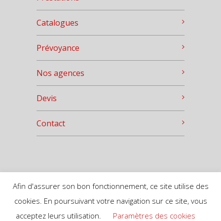
Catalogues
Prévoyance
Nos agences
Devis
Contact
© 2023 PF Reymann - Habilitation 21-
Afin d'assurer son bon fonctionnement, ce site utilise des
68-0029/0101/0135
cookies. En poursuivant votre navigation sur ce site, vous
acceptez leurs utilisation.
Paramètres des cookies
Mentions légales