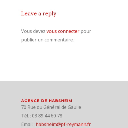
Leave a reply
Vous devez
vous connecter
pour
publier un commentaire.
AGENCE DE HABSHEIM
70 Rue du Général de Gaulle
Tél. : 03 89 44 60 78
Email :
habsheim@pf-reymann.fr